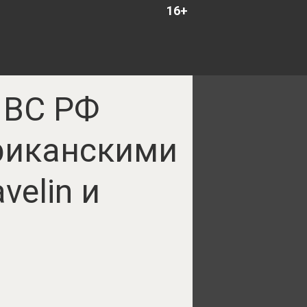
16+
 ВС РФ
риканскими
velin и