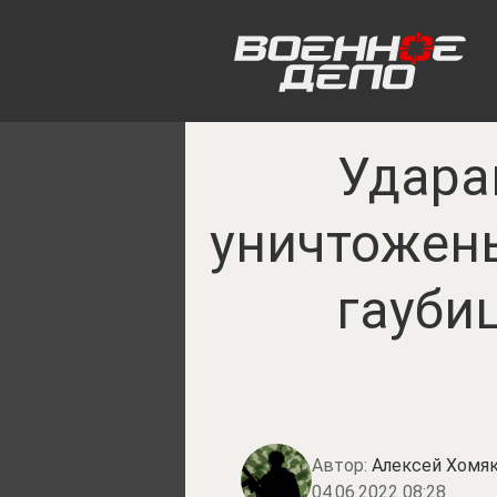
Удара
уничтожен
гаубиц
Автор:
Алексей Хомя
04.06.2022 08:28