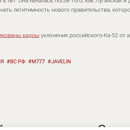
8 лет. Она началась после того, как Луганская и
нать легитимность нового правительства, которо
икованы кадры
уклонения российского-Ка-52 от 
ИЯ
ВС РФ
M777
JAVELIN
й на раздумья. Зел