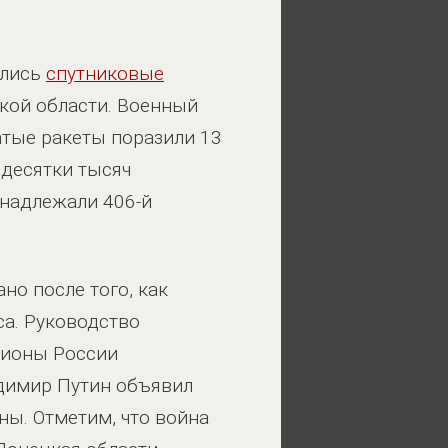
ились
спутниковые
кой области. Военный
атые ракеты поразили 13
 десятки тысяч
инадлежали 406-й
но после того, как
са. Руководство
гионы России
адимир Путин объявил
ы. Отметим, что война