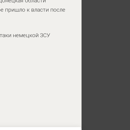
 Донецкая области
е пришло к власти после
атаки немецкой ЗСУ
енскому