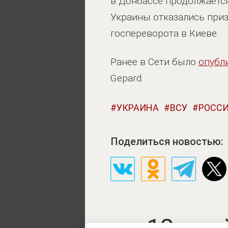
в Донбассе продолжается 
Украины отказались приз
госпереворота в Киеве.
Ранее в Сети было
опубл
Gepard.
УКРАИНА
ВСУ
РОСС
Поделиться новостью:
12 дне