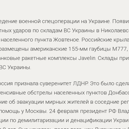
едение военной спецоперации на Украине. Появ
тных ударов по складам ВС Украины в Николаевс
 населенного пункта Жовтеное. Российские крыл
 размещены американские 155-мм гаубицы M777,
нковые ракетные комплексы Javelin. Склады пр
ВС Украины.
ссия признала суверенитет ЛДНР. Это было сдела
тенсивные обстрелы населенных пунктов Донбас
ние об эвакуации мирных жителей в соседние ре
 помощь у Москвы. 24 февраля президент РФ Вл
ции по демилитаризации и денацификации Украин