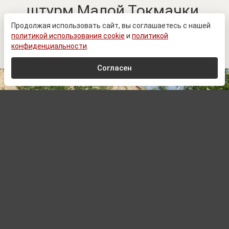
штурм Малой Токмачки.
Ключевые изменения в зоне
Продолжая использовать сайт, вы соглашаетесь с нашей
политикой использования cookie
и
политикой
СВО к 9 августа
конфиденциальности
.
Согласен
© Сайт Минобороны России / mil.ru
Автор:
Сергей Комарин,
Редактор