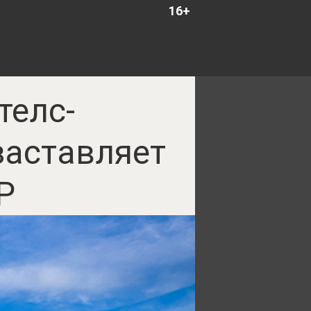
16+
телс-
заставляет
Р