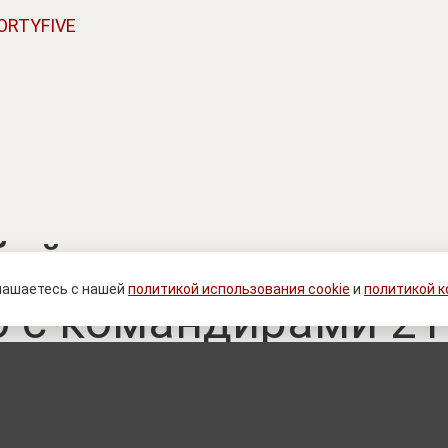
ORTYFIVE
ийство или распра
лашаетесь с нашей
политикой использования cookie
и
политикой 
 с командирами 21
ВСУ