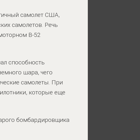
огичный самолет США,
ких самолетов. Речь
имоторном B-52
ал способность
земного шара, чего
ические самолеты. При
пилотники, которые еще
старого бомбардировщика