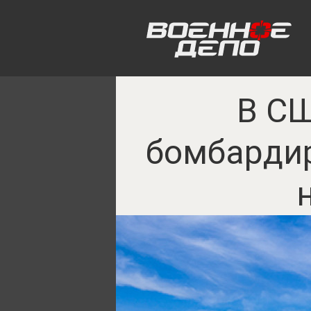
В СШ
бомбардир