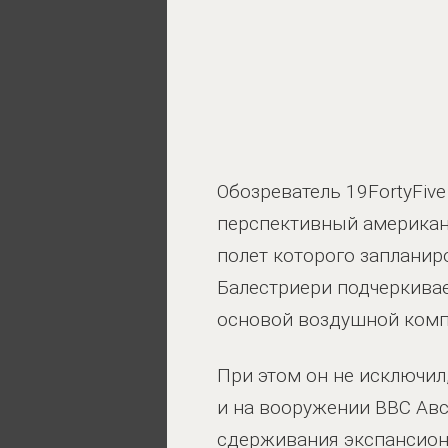
Обозреватель 19FortyFiv
перспективный американк
полет которого запланиро
Балестриери подчеркивает
основой воздушной комп
При этом он не исключил
и на вооружении ВВС Авст
сдерживания экспансиони