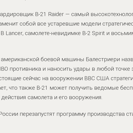
бардировщик B-21 Raider — самый высокотехнол
аменит собой все устаревшие модели стратегичес
B Lancer, самолете-невидимке B-2 Spirit и восьм
 американской боевой машины Балестриери назв
ВО противника и наносить удары в любой точке 
 стоящие сейчас на вооружении ВВС США стратег
ает, что также B-21 может получить ведомые бес
действия самолета и его вооружения.
в России перезапустят программу производства 