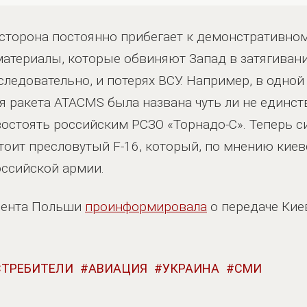
 сторона постоянно прибегает к демонстративно
атериалы, которые обвиняют Запад в затягивани
следовательно, и потерях ВСУ. Например, в одной
я ракета ATACMS была названа чуть ли не единс
остоять российским РСЗО «Торнадо-С». Теперь с
тоит пресловутый F-16, который, по мнению киев
оссийской армии.
дента Польши
проинформировала
о передаче Кие
СТРЕБИТЕЛИ
АВИАЦИЯ
УКРАИНА
СМИ