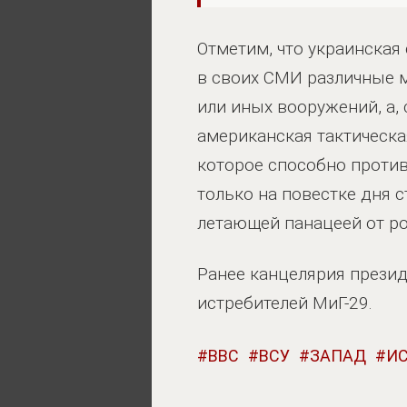
Отметим, что украинская
в своих СМИ различные м
или иных вооружений, а, 
американская тактическа
которое способно против
только на повестке дня с
летающей панацеей от р
Ранее канцелярия прези
истребителей МиГ-29.
ВВС
ВСУ
ЗАПАД
И