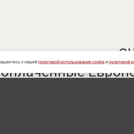
запас на исходе: 
лашаетесь с нашей
политикой использования cookie
и
политикой 
 оплаченные Европ
Patriot