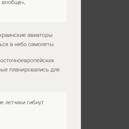
о вообще»,
украинские авиаторы
ься в небо самолеты.
 восточноевропейских
орые планировались для
е летчики гибнут