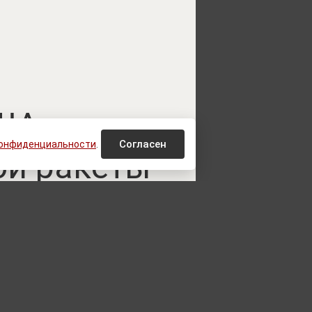
США начали
Согласен
конфиденциальности
.
ой ракеты