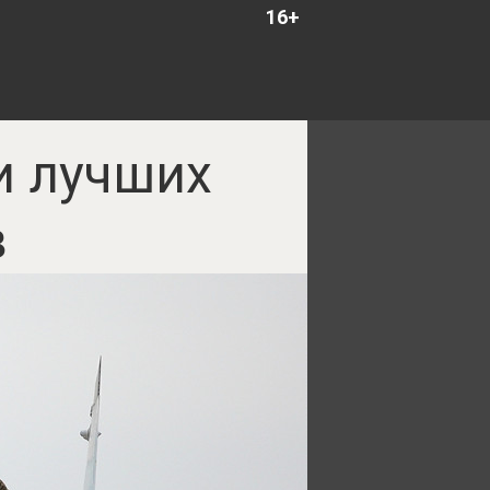
16+
и лучших
в