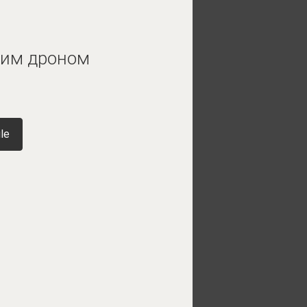
ким дроном
le