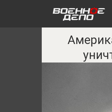
Америк
унич