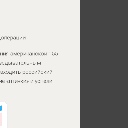
цоперации.
ния американской 155-
зведывательным
заходить российский
е «птички» и успели