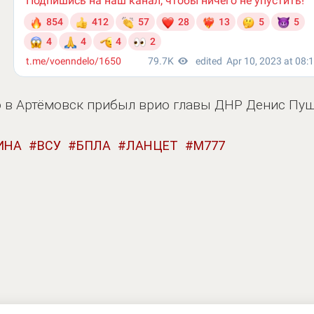
то в Артёмовск прибыл врио главы ДНР Денис Пу
ИНА
ВСУ
БПЛА
ЛАНЦЕТ
M777
«двухсотых»: военк