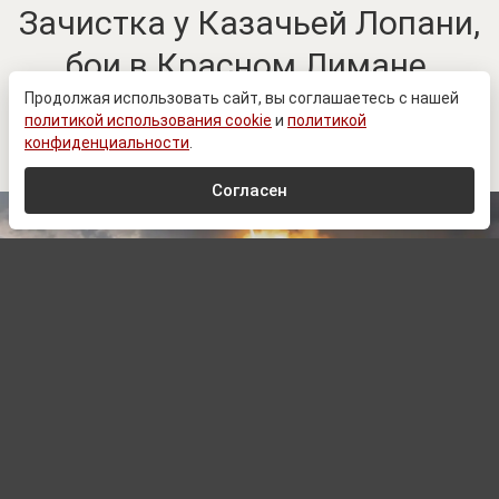
Зачистка у Казачьей Лопани,
бои в Красном Лимане.
Ключевые изменения в зоне
Продолжая использовать сайт, вы соглашаетесь с нашей
политикой использования cookie
и
политикой
СВО к 8 августа
конфиденциальности
.
Согласен
© Минобороны России / t.me/mod_russia