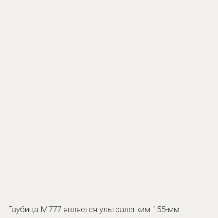
Гаубица M777 является ультралегким 155-мм