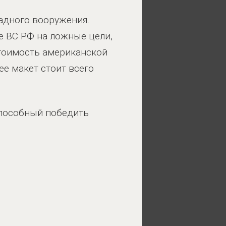
адного вооружения.
е ВС РФ на ложные цели,
стоимость американской
ее макет стоит всего
способный победить