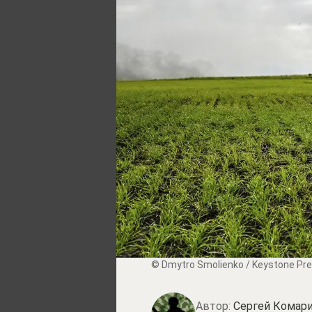
© Dmytro Smolienko / Keystone Pre
Автор:
Сергей Комари