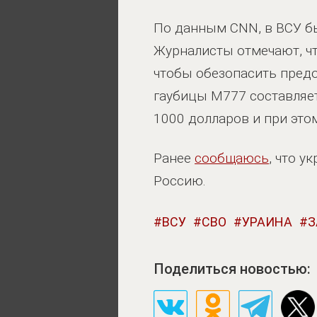
По данным CNN, в ВСУ бы
Журналисты отмечают, чт
чтобы обезопасить предо
гаубицы M777 составляет
1000 долларов и при это
Ранее
сообщаюсь
, что 
Россию.
ВСУ
СВО
УРАИНА
З
Поделиться новостью: