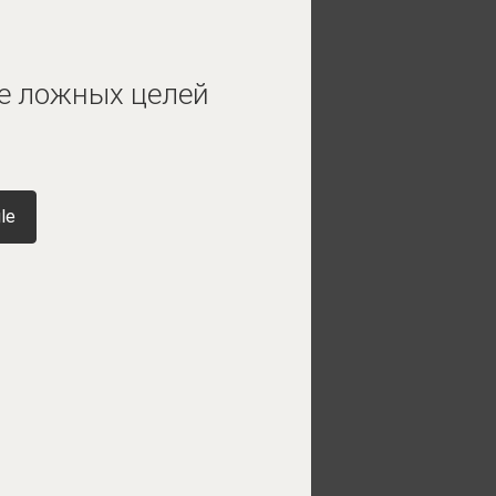
ве ложных целей
le