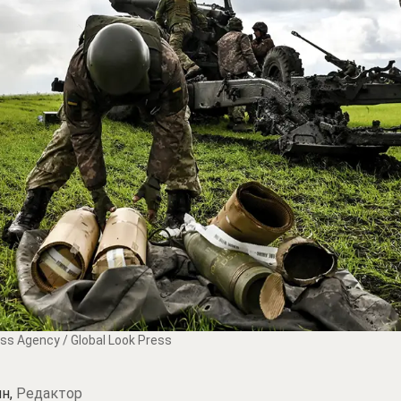
ss Agency / Global Look Press
н,
Редактор