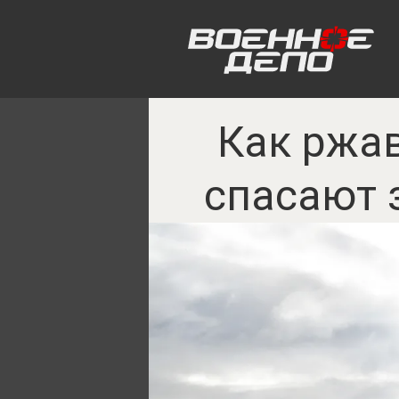
Как ржа
спасают 