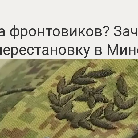
а фронтовиков? За
перестановку в Ми