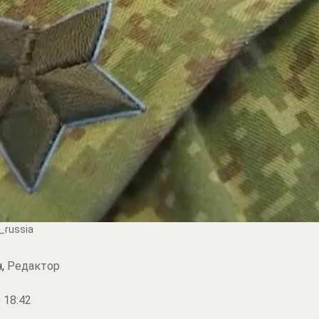
_russia
н,
Редактор
 18:42