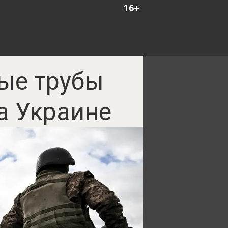
16+
ые трубы
а Украине