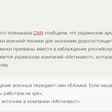
го телеканала
CNN
сообщили, что украинская ар
жи военной техники для экономии дорогостоящег
бманки призваны ввести в заблуждение российску
ается украинская компаний «Метинвест», котор
ову.
дания военные передают нам обломки. Если наш
ы работали не зря»,
источник в компании «Метинвест».