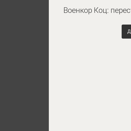
Военкор Коц: пере
Д