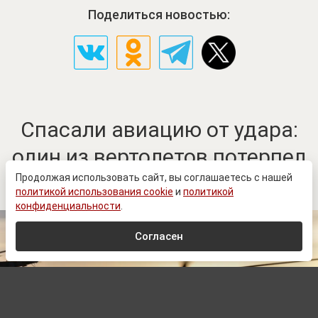
Поделиться новостью:
Спасали авиацию от удара:
один из вертолетов потерпел
крушение
Продолжая использовать сайт, вы соглашаетесь с нашей
политикой использования cookie
и
политикой
конфиденциальности
.
Согласен