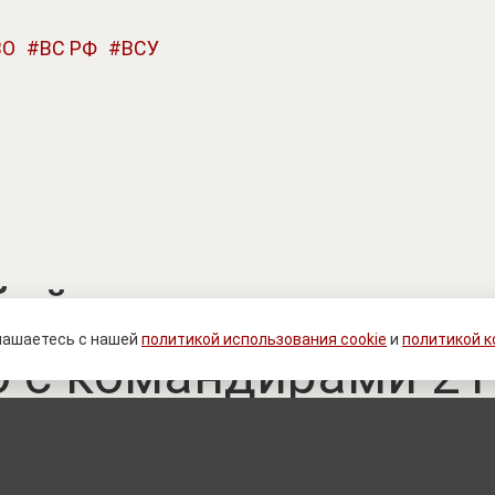
ВО
ВС РФ
ВСУ
ийство или распра
лашаетесь с нашей
политикой использования cookie
и
политикой 
 с командирами 21
ВСУ