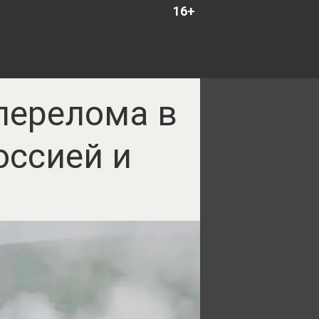
16+
перелома в
оссией и