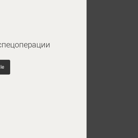
 спецоперации
le