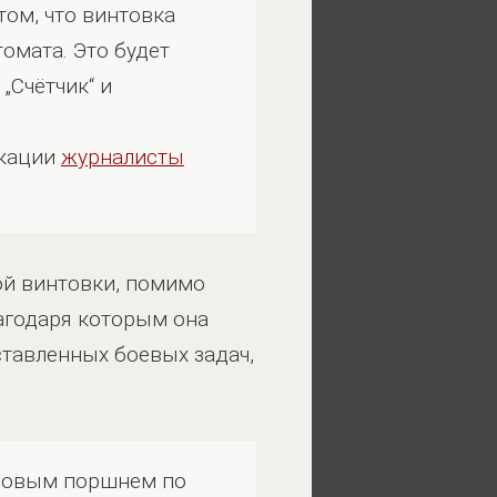
ом, что винтовка
томата. Это будет
„Счётчик“ и
икации
журналисты
ой винтовки, помимо
агодаря которым она
тавленных боевых задач,
газовым поршнем по