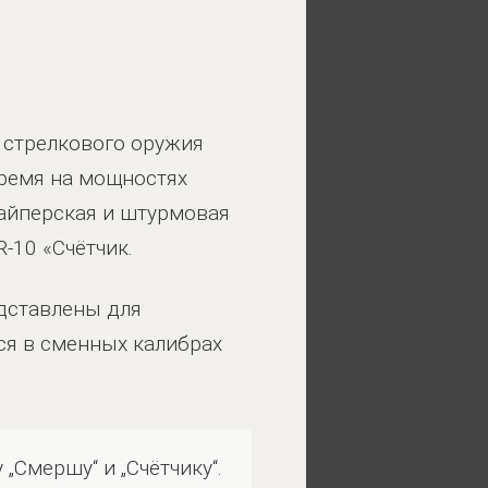
 стрелкового оружия
время на мощностях
айперская и штурмовая
-10 «Счётчик.
едставлены для
ся в сменных калибрах
Смершу“ и „Счётчику“.