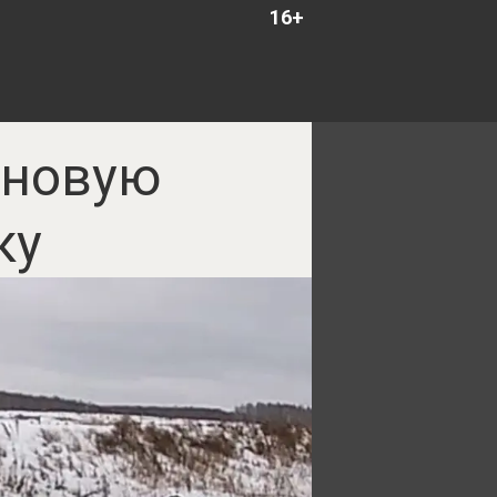
16+
 новую
ку