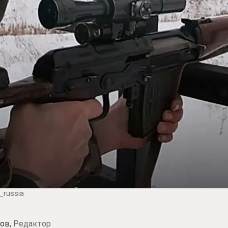
_russia
ов,
Редактор