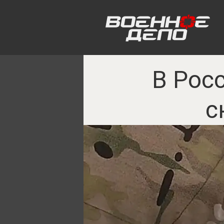
В Рос
с