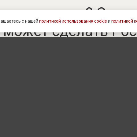
рает с огнем? Стало
лашаетесь с нашей
политикой использования cookie
и
политикой 
 может сделать Ро