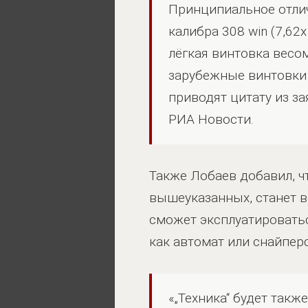
Принципиальное отлич
калибра 308 win (7,62
лёгкая винтовка весом
зарубежные винтовки 
приводят цитату из з
РИА Новости.
Также Лобаев добавил, 
вышеуказанных, станет 
сможет эксплуатироватьс
как автомат или снайпер
«„Техника“ будет так