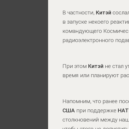
В частности,
Китэй
сослал
в запуске некоего реакти
командующего Космиче
радиоэлектронного пода
При этом
Китэй
не стал 
время или планируют рас
Напомним, что ранее по
США
при поддержке
НАТ
столкновений между наш
чтобы этого не допустить