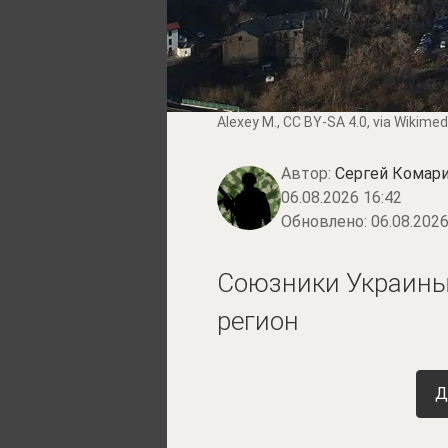
Alexey M.
,
CC BY-SA 4.0
, via Wikim
Автор:
Сергей Комари
06.08.2026 16:42
Обновлено:
06.08.2026
Союзники Украины
регион
Д