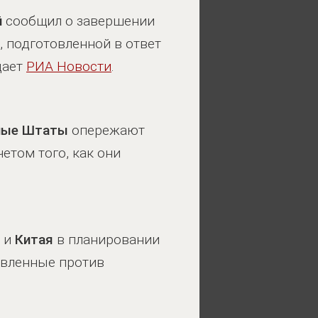
й
сообщил о завершении
, подготовленной в ответ
дает
РИА Новости
.
ные Штаты
опережают
четом того, как они
и
Китая
в планировании
авленные против