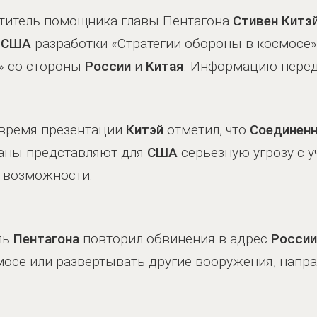
титель помощника главы Пентагона
Стивен Китэ
ы
США
разработки «Стратегии обороны в космосе»
» со стороны
России
и
Китая
. Информацию пере
 время презентации
Китэй
отметил, что
Соединен
траны представляют для
США
серьезную угрозу с у
 возможности.
ль
Пентагона
повторил обвинения в адрес
России
мосе или развертывать другие вооружения, напр