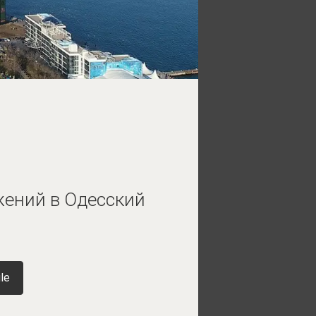
жений в Одесский
le