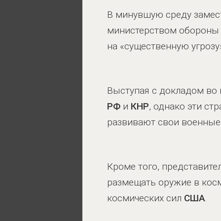
В минувшую среду замес
министерством оборон
на «существенную угрозу
Выступая с докладом во
РФ
и
КНР
, однако эти с
развивают свои военные
Кроме того, представите
размещать оружие в кос
космических сил
США
.