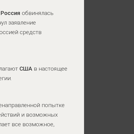
м
Россия
обвинялась
нул заявление
оссией средств
олагают
США
в настоящее
егии.
ленаправленной попытке
ействий и возможных
ает все возможное,