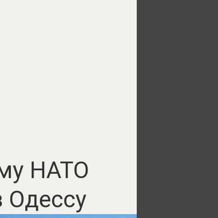
ему НАТО
з Одессу