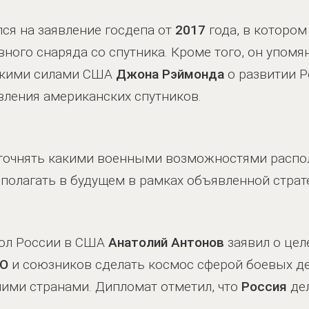
ся на заявление госдепа от
2017
года, в которо
вного снаряда со спутника. Кроме того, он упомя
скими силами США
Джона Рэймонда
о развитии Р
вления американских спутников.
уточнять какими военными возможностями расп
полагать в будущем в рамках объявленной страт
сол России в США
Анатолий Антонов
заявил о це
О
и союзников сделать космос сферой боевых д
ими странами. Дипломат отметил, что
Россия
дел
.