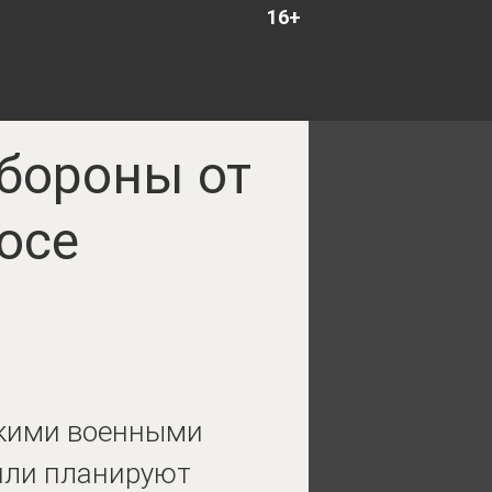
16+
обороны от
осе
акими военными
или планируют