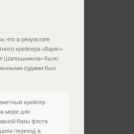
 что в результате
ного крейсера «Варяг»
ал Шапошников» было
военными судами был
ракетный крейсер
 в море для
авной базы флота
шили переход в