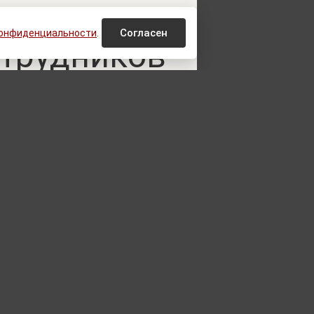
ылу: на
Согласен
конфиденциальности
.
отрудников