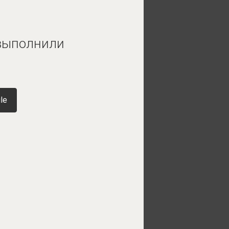
 выполнили
le