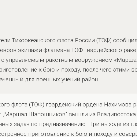
ли Тихоокеанского флота России (ТОФ) сообщили,
евров экипажи флагмана ТОФ гвардейского ракет
та с управляемым ракетным вооружением «Марш
риготовление к бою и походу, после чего этими 
аченный для военных учений район.
ого флота (ТОФ) гвардейский ордена Нахимова 
гат „Маршал Шапошников“ вышли из Владивостока
ных задач по предназначению. При выходе из гл
кстренное приготовление к бою и походу и совер