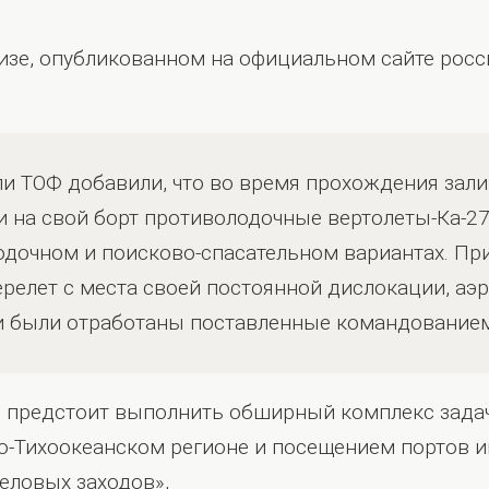
лизе, опубликованном на официальном сайте рос
ли ТОФ добавили, что во время прохождения зали
 на свой борт противолодочные вертолеты-Ка-27
одочном и поисково-спасательном вариантах. Пр
ерелет с места своей постоянной дислокации, а
ми были отработаны поставленные командованием
 предстоит выполнить обширный комплекс задач,
о-Тихоокеанском регионе и посещением портов 
деловых заходов»,