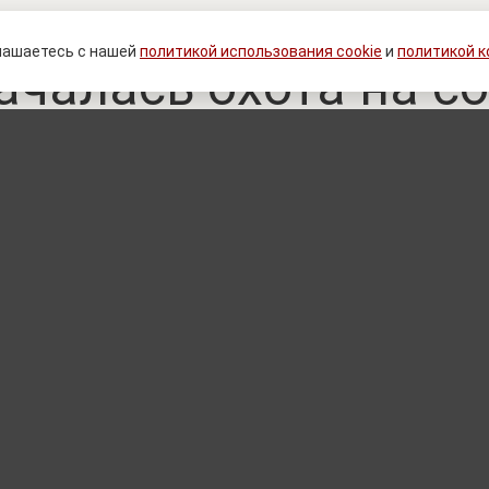
овы» спасаются в т
лашаетесь с нашей
политикой использования cookie
и
политикой 
ачалась охота на с
ТЦК