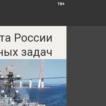
16+
та России
ных задач