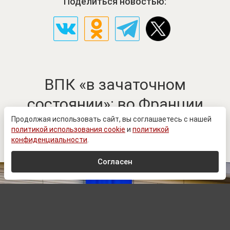
Поделиться новостью:
ВПК «в зачаточном
состоянии»: во Франции
оценили возможности
Продолжая использовать сайт, вы соглашаетесь с нашей
политикой использования cookie
и
политикой
Европы
конфиденциальности
.
Согласен