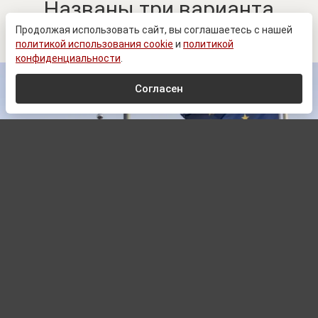
Названы три варианта
действия Украины и Запада
Продолжая использовать сайт, вы соглашаетесь с нашей
политикой использования cookie
и
политикой
конфиденциальности
.
Согласен
© Zеlеnskiу / Оfficiаl / Telegram
Автор:
Павел Шишкин,
Редактор
09.08.2026 06:00
Обновлено:
09.08.2026 08:52