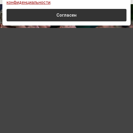
конфиденциальности
.
Согласен
www.prеsidеnt.gоv.uа
Автор:
Алексей Хомяков,
Редактор
08.08.2026 05:01
В Закарпатье военкомы за взятки сняли
с воинского учета более 1,5 тыс. человек