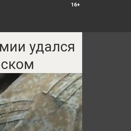
16+
рмии удался
рском