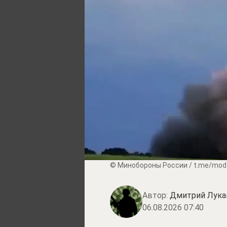
© Минобороны России / t.me/mod
Автор:
Дмитрий Лука
06.08.2026 07:40