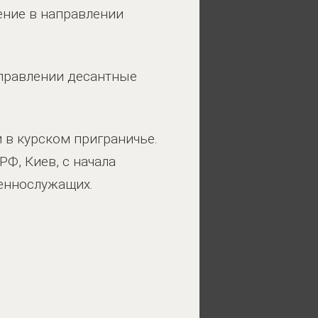
ение в направлении
аправлении десантные
 в курском приграничье.
Ф, Киев, с начала
оеннослужащих.