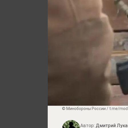
© Минобороны России / t.me/mod
Автор:
Дмитрий Лука