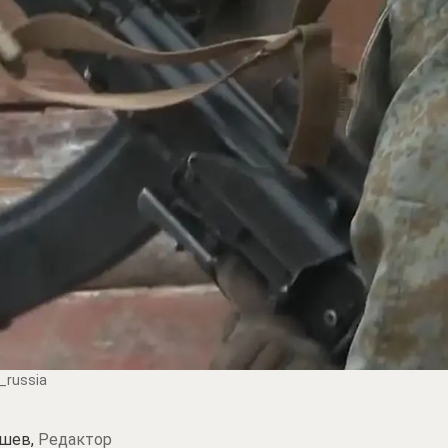
_russia
шев,
Редактор