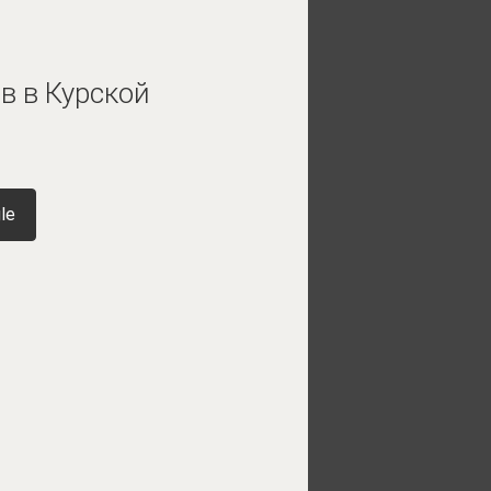
в в Курской
le