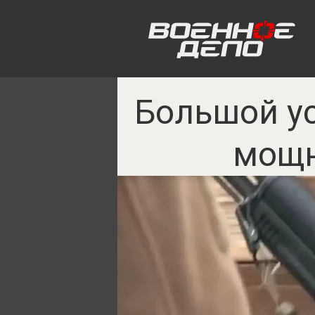
Большой ус
мощн