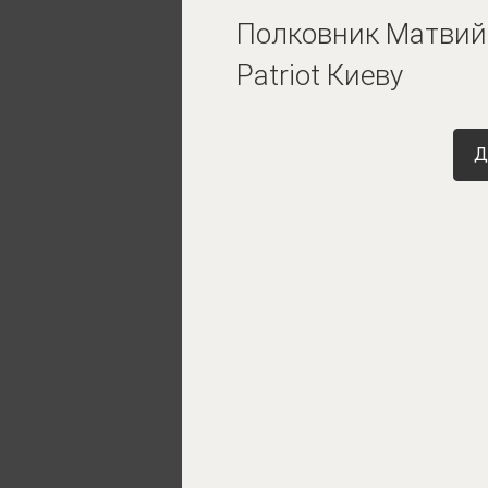
Полковник Матвийч
Patriot Киеву
Д