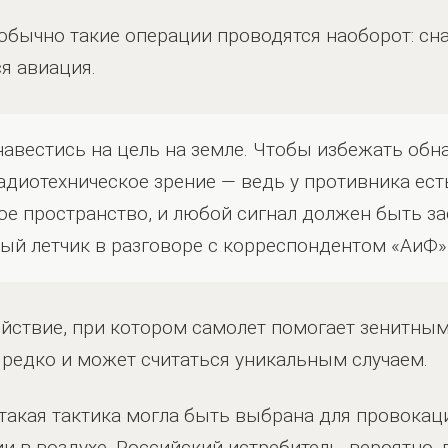
о обычно такие операции проводятся наоборот: с
я авиация.
навестись на цель на земле. Чтобы избежать обн
иотехническое зрение — ведь у противника есть
е пространство, и любой сигнал должен быть за
ый летчик в разговоре с корреспондентом «АиФ»
ействие, при котором самолет помогает зенитн
е редко и может считаться уникальным случаем.
такая тактика могла быть выбрана для провокации
и в воздухе. Российский истребитель, вероятно,