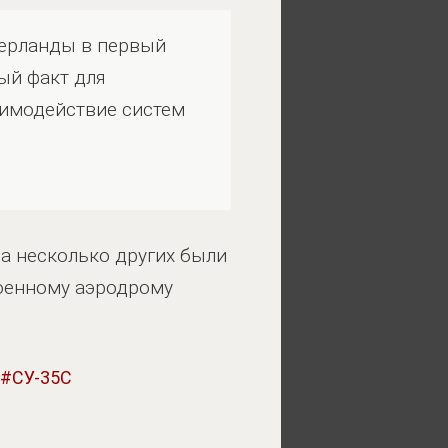
дерланды в первый
ный факт для
заимодействие систем
 а несколько других были
военному аэродрому
СУ-35С