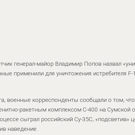
чик генерал-майор Владимир Попов назвал «уник
нные применили для уничтожения истребителя F-
та, военные корреспонденты сообщали о том, чт
енитно-ракетным комплексом С-400 на Сумской 
оцессе сыграл российский Су-35С, «подсветив» 
ив наведение.