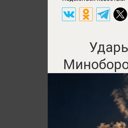
Удары
Миноборо