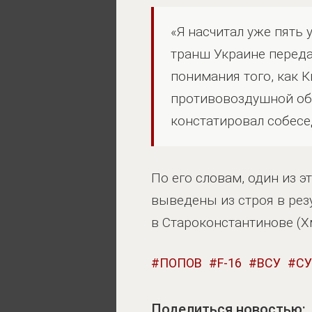
«Я насчитал уже пять
транш Украине передал
понимания того, как К
противовоздушной обо
констатировал собесе
По его словам, один из 
выведены из строя в рез
в Староконстантинове (Х
ПОПОВ
F-16
ВСУ
С
Поделиться новостью: