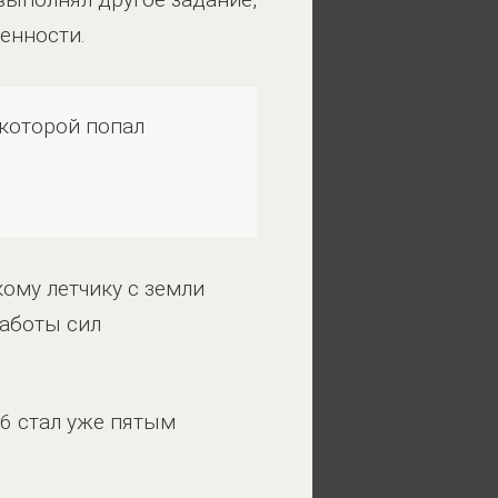
венности.
 которой попал
кому летчику с земли
работы сил
16 стал уже пятым