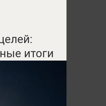
целей:
ные итоги