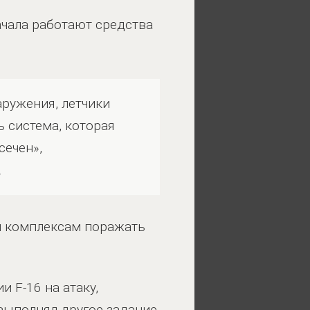
начала работают средства
аружения, летчики
 система, которая
сечен»,
.
ым комплексам поражать
 F-16 на атаку,
 выполнял другое задание,