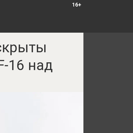
16+
аскрыты
F-16 над