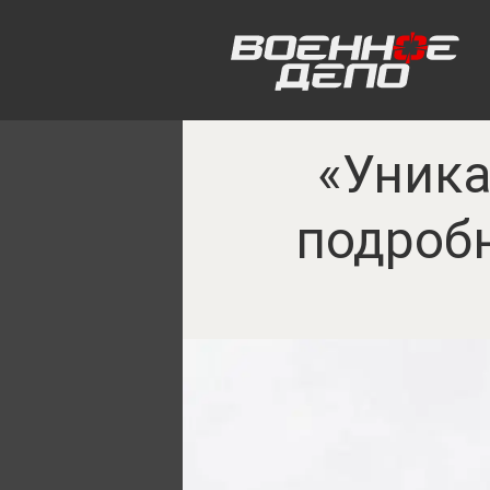
«Уника
подробн