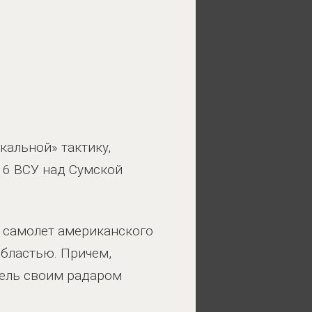
альной» тактику,
16 ВСУ над Сумской
о самолет американского
областью. Причем,
цель своим радаром