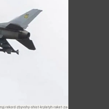
yj-rekord-zbyvshy-shist-krylatyh-raket-za-