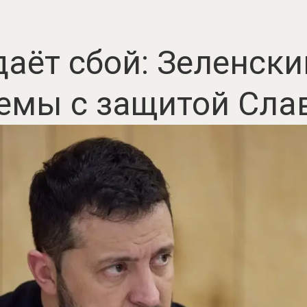
даёт сбой: Зеленски
емы с защитой Сла