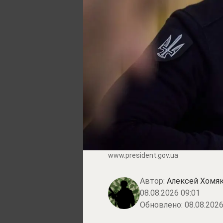
www.prеsidеnt.gоv.uа
Автор:
Алексей Хомя
08.08.2026 09:01
Обновлено:
08.08.2026