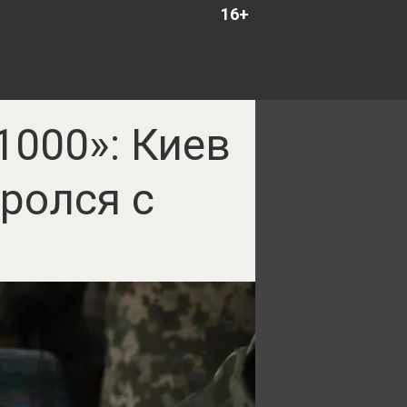
16+
1000»: Киев
оролся с