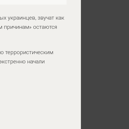
х украинцев, звучат как
ым причинам» остаются
по террористическим
экстренно начали