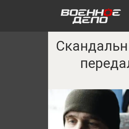
Скандальны
передал