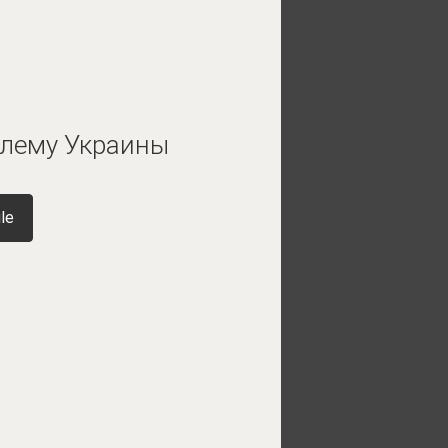
блему Украины
le