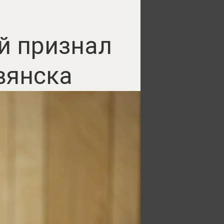
й признал
вянска