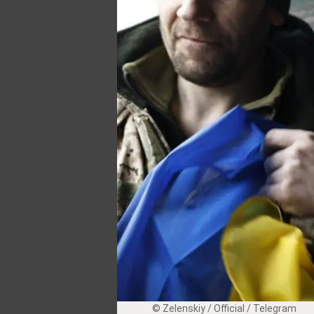
© Zеlеnskiу / Оfficiаl / Telegram