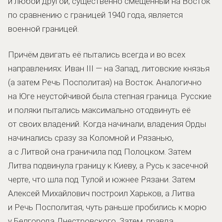
и любой другой, существенно смещённый на Восток
по сравнению с границей 1940 года, является
военной границей.
Причём двигать её пытались всегда и во всех
направлениях: Иван III — на Запад, литовские князья
(а затем Речь Посполитая) на Восток. Аналогично
на Юге неустойчивой была степная граница. Русские
и поляки пытались максимально отодвинуть её
от своих владений. Когда начинали, владения Орды
начинались сразу за Коломной и Рязанью,
а с Литвой она граничила под Полоцком. Затем
Литва подвинула границу к Киеву, а Русь к засечной
черте, что шла под Тулой и южнее Рязани. Затем
Алексей Михайлович построил Харьков, а Литва
и Речь Посполитая, чуть раньше пробились к морю
у Белгорода Днестровского. Затем, правда