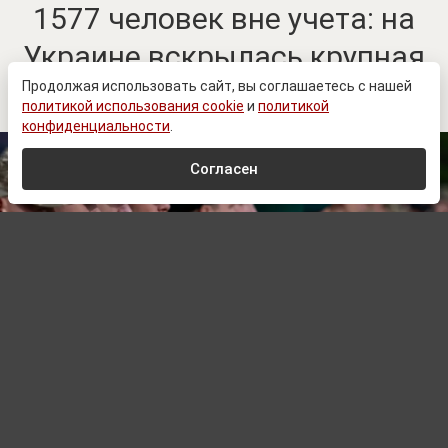
1577 человек вне учета: на
Украине вскрылась крупная
схема с военнообязанными
Продолжая использовать сайт, вы соглашаетесь с нашей
политикой использования cookie
и
политикой
конфиденциальности
.
Согласен
www.prеsidеnt.gоv.uа
Автор:
Алексей Хомяков,
Редактор