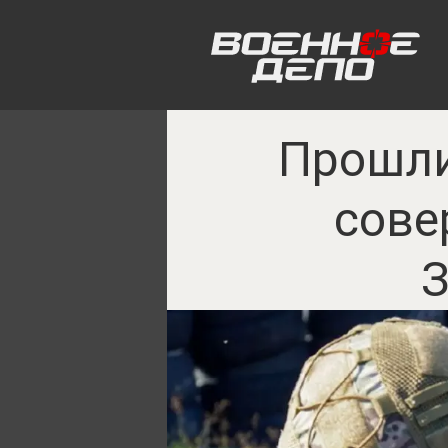
Прошли
сове
З