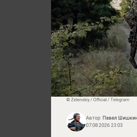
© Zеlеnskiу / Оfficiаl / Telegram
Автор:
Павел Шишки
07.08.2026 23:03