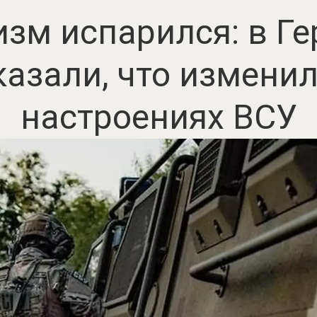
зм испарился: в Г
казали, что изменил
настроениях ВСУ