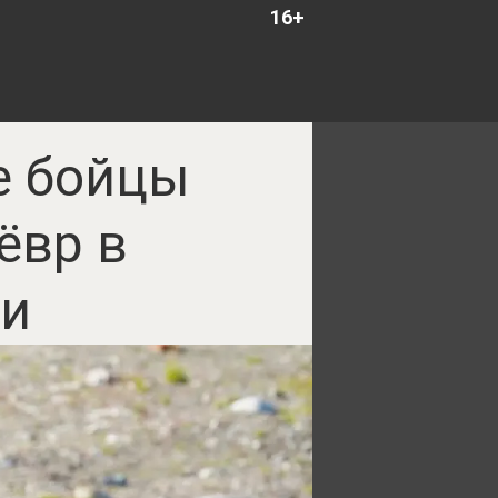
16+
е бойцы
ёвр в
ти