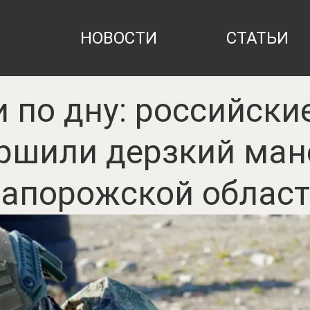
НОВОСТИ
СТАТЬИ
 по дну: российски
ршили дерзкий ман
апорожской облас