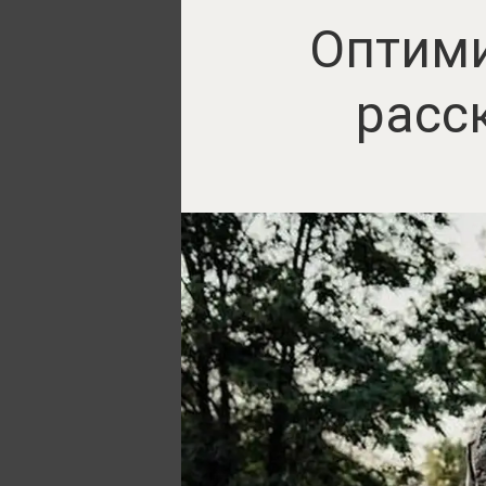
Оптими
расс