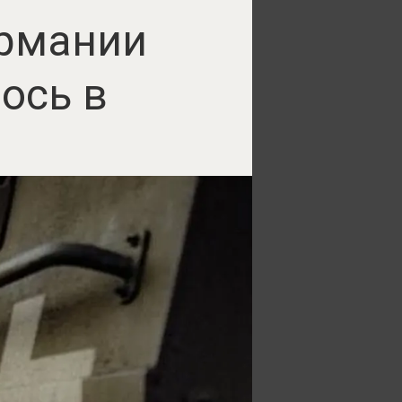
ермании
ось в