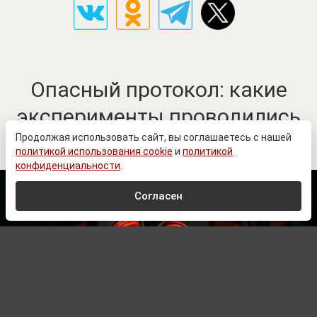
Опасный протокол: какие
эксперименты проводились
в подразделениях ВСУ
Продолжая использовать сайт, вы соглашаетесь с нашей
политикой использования cookie
и
политикой
конфиденциальности
.
Согласен