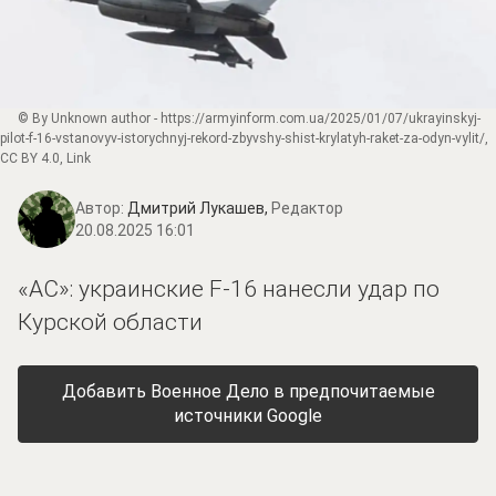
© By Unknown author -
https://armyinform.com.ua/2025/01/07/ukrayinskyj-
pilot-f-16-vstanovyv-istorychnyj-rekord-zbyvshy-shist-krylatyh-raket-za-odyn-vylit/
,
CC BY 4.0
,
Link
Автор:
Дмитрий Лукашев,
Редактор
20.08.2025 16:01
«АС»: украинские F-16 нанесли удар по
Курской области
Добавить Военное Дело в предпочитаемые
источники Google