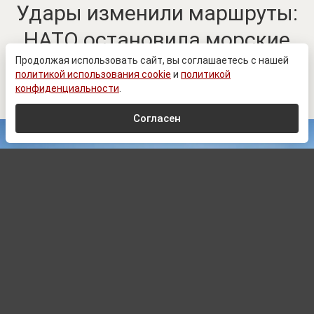
Удары изменили маршруты:
НАТО остановила морские
поставки вооружений
Продолжая использовать сайт, вы соглашаетесь с нашей
политикой использования cookie
и
политикой
Украине
конфиденциальности
.
Согласен
Oleh Kushch
,
CC BY-SA 4.0
, via Wikimedia Commons