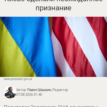
признание
www.prеsidеnt.gоv.uа
Автор:
Павел Шишкин,
Редактор
07.08.2026 01:40