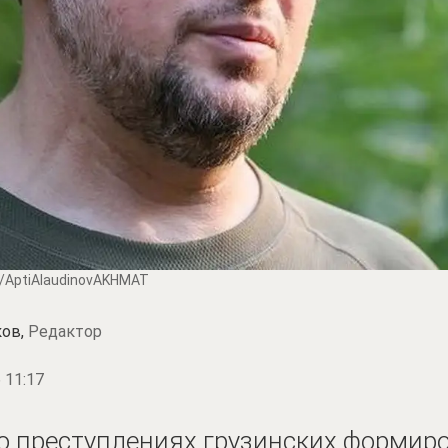
/AptiAlaudinovAKHMAT
ков,
Редактор
 11:17
о преступлениях грузинских формиро