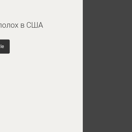
еполох в США
le