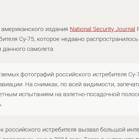
 американского издания
National Security Journal
Р
ителя Су-75, которое недавно распространилось 
 данного самолета.
аемых фотографий российского истребителя Су-
авиации. На снимках, по всей видимости, запечат
летным испытаниям на взлетно-посадочной полосе
.
ок российского истребителя вызвал большой интер