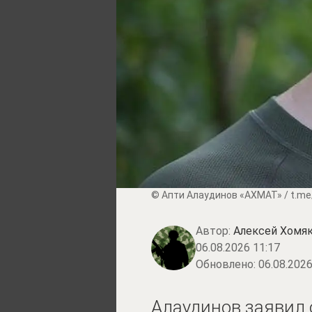
© Апти Алаудинов «АХМАТ» / t.me
Автор:
Алексей Хомя
06.08.2026 11:17
Обновлено:
06.08.2026
Алаудинов заявил 