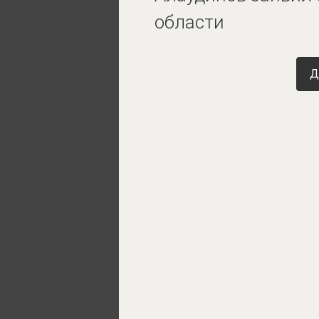
области
Д