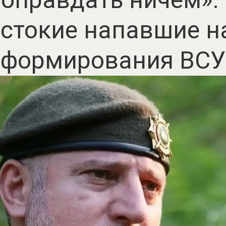
стокие напавшие н
формирования ВСУ