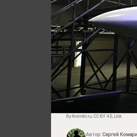
By
Kremlin.ru
,
CC BY 4.0
,
Link
Автор:
Сергей Комари