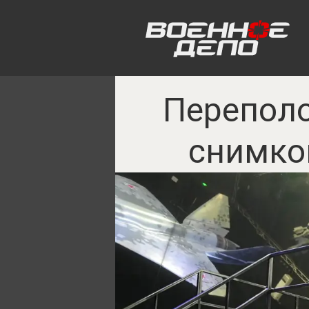
Переполо
снимко