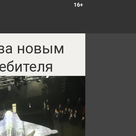
16+
 за новым
ебителя