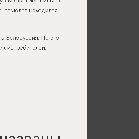
публиковались сильно
, самолет находился
ь Белоруссия. По его
х истребителей.
 названы