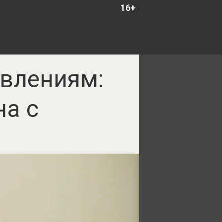
16+
влениям:
на с