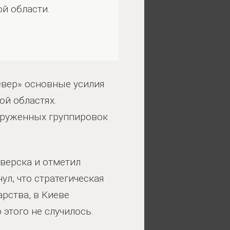
й области.
евер» основные усилия
ой областях.
круженных группировок
верска и отметил
л, что стратегическая
арства, в Киеве
 этого не случилось.