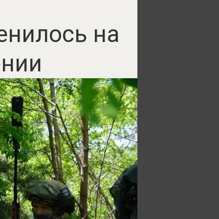
енилось на
ении