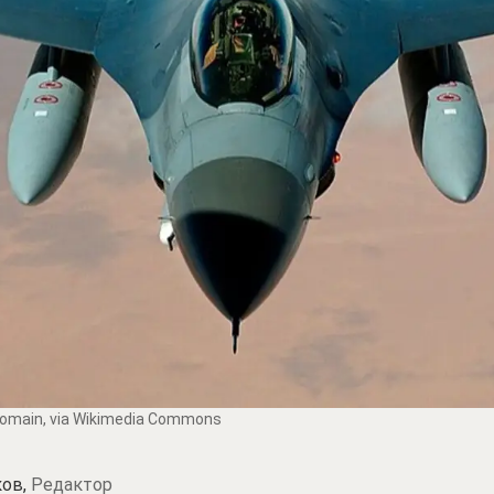
 domain, via Wikimedia Commons
ков,
Редактор