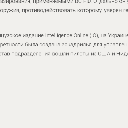
базирования, применяемыми ВС РФ. Отдельно он 
 оружия, противодействовать которому, уверен г
узское издание Intelligence Online (IO), на Украи
кретности была создана эскадрилья для управле
остав подразделения вошли пилоты из США и Нид