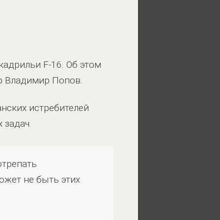
адрильи F-16. Об этом
ор Владимир Попов.
анских истребителей
 задач.
отрепать
может не быть этих