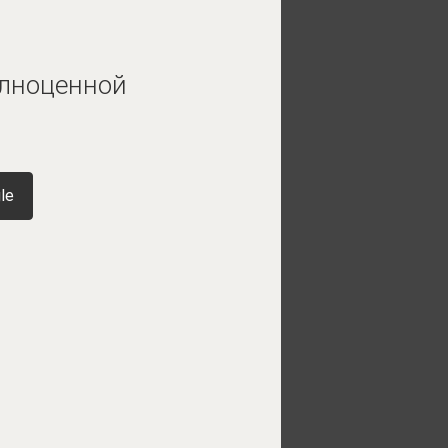
олноценной
le