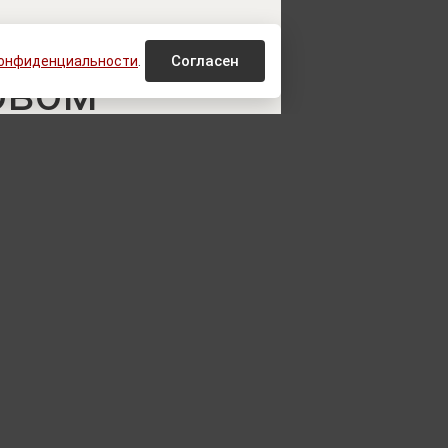
ся о резком
Согласен
конфиденциальности
.
овом