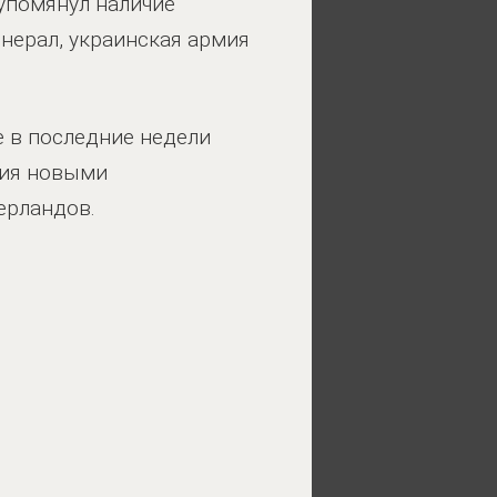
упомянул наличие
енерал, украинская армия
не в последние недели
ния новыми
ерландов.