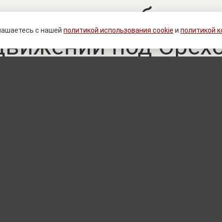
за сутки: сообщает
лашаетесь с нашей
политикой использования cookie
и
политикой 
движении под Орех