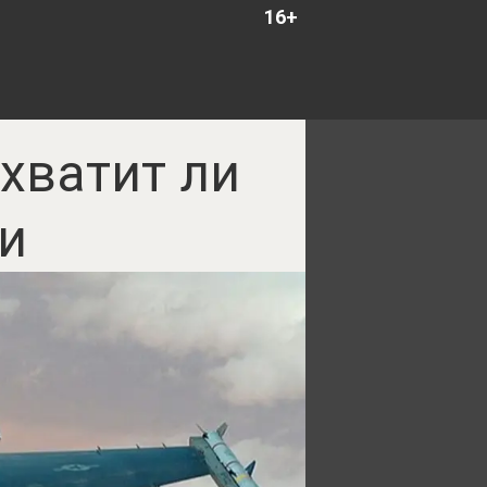
16+
 хватит ли
ьи