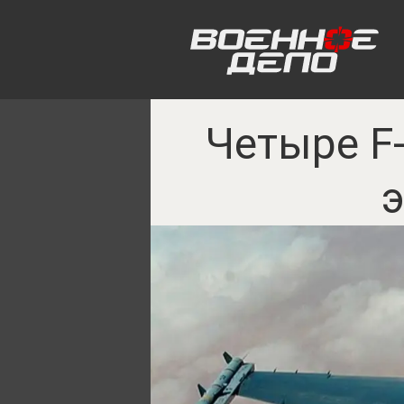
Четыре F-
э