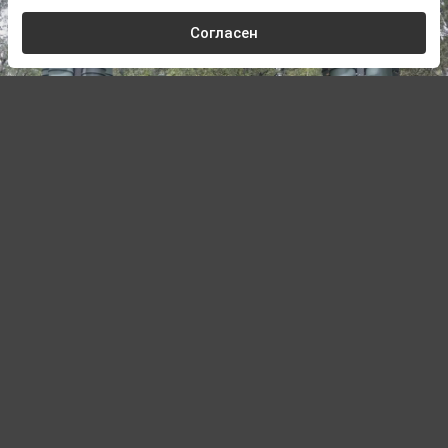
Согласен
© Сайт Минобороны России / mil.ru
Автор:
Павел Шишкин,
Редактор
08.08.2026 21:01
Обновлено:
08.08.2026 21:01
MWM: российские комплексы С-400
добились беспрецедентного успеха в
зоне СВО