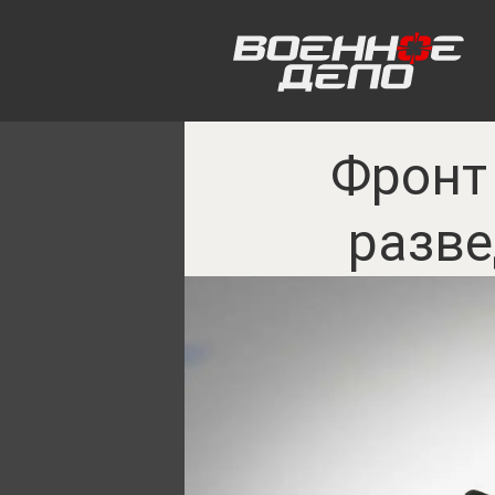
Фронт 
разве