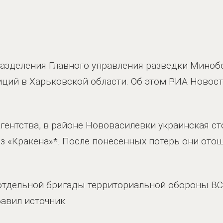
азделения Главного управления разведки Мино
иций в Харьковской области. Об этом РИА Новос
гентства, в районе Нововасилевки украинская с
з «Кракена»*. После понесенных потерь они ото
й отдельной бригады территориальной обороны ВС
авил источник.