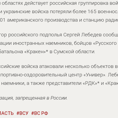
 областях действует российская группировка войс
ти украинские войска потеряли более 165 военно
101 американского производства и станцию ради
атор российского подполья Сергей Лебедев сообщ
кации иностранных наемников, бойцов «Русского
батальона «Кракен»* в Сумской области.
ссийские войска атаковали несколько объектов в
спортивно-оздоровительный центр «Универ». Леб
наемники, а также представители «РДК»* и «Крак
зация, запрещенная в России.
ЛАСТЬ
ВСУ
ВС РФ