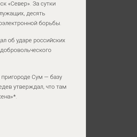
к «Север». За сутки
служащих, десять
оэлектронной борьбы.
ал об ударе российских
 добровольческого
 пригороде Сум — базу
едев утверждал, что там
ена»*.