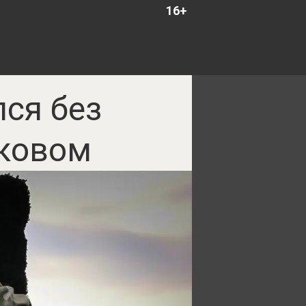
16+
лся без
ьковом