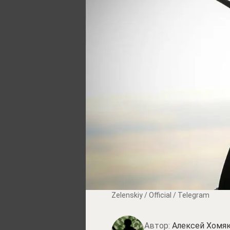
Zеlеnskiу / Оfficiаl / Telegram
Автор:
Алексей Хомя