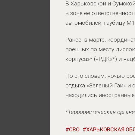
В Харьковской и Сумской
в зоне ее ответственнос
автомобилей, гаубицу М
Ранее, в марте, координ
военных по месту дисло
корпуса»* («РДК»*) и нац
По его словам, ночью ро
отдыха «Зеленый Гай» и 
находились иностранные 
*Террористическая органи
СВО
ХАРЬКОВСКАЯ ОБ