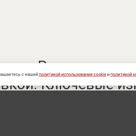
ение Рыжевки, сра
лашаетесь с нашей
политикой использования cookie
и
политикой 
вкой. Ключевые из
зоне СВО к 6 август