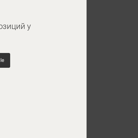
озиций у
le