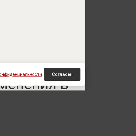
жения под
Согласен
конфиденциальности
.
менения в
а