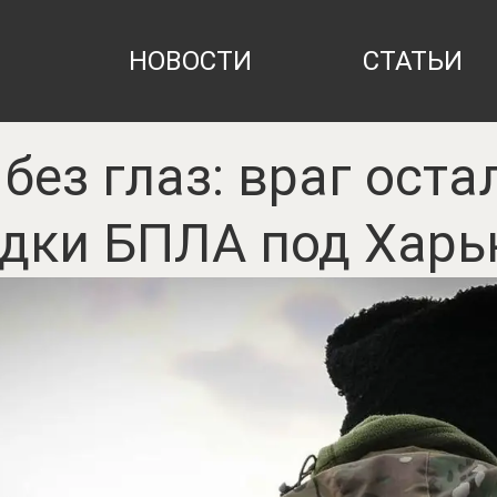
НОВОСТИ
СТАТЬИ
без глаз: враг оста
дки БПЛА под Хар