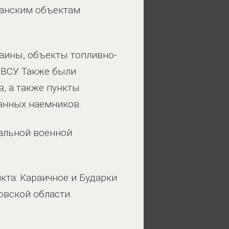
данским объектам
аины, объекты топливно-
 ВСУ. Также были
в, а также пункты
анных наемников.
иальной военной
кта: Караичное и Бударки
овской области.