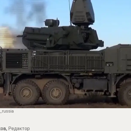
_russia
ков,
Редактор