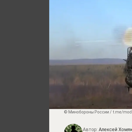
© Минобороны России / t.me/mod
Автор:
Алексей Хомя