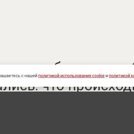
мп дал обещание, в
лашаетесь с нашей
политикой использования cookie
и
политикой 
ись: что происходи
для Украины