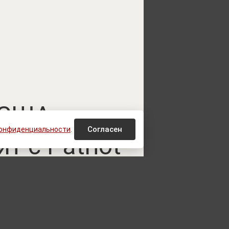
 США
Согласен
конфиденциальности
.
т с Patriot