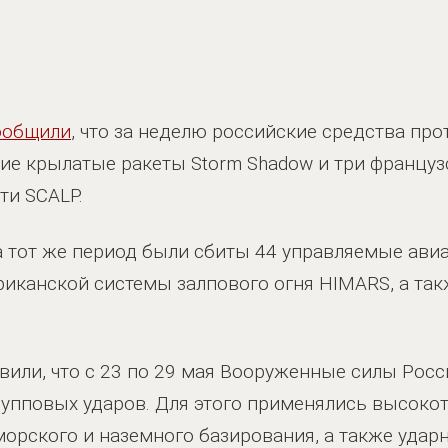
ообщили
, что за неделю российские средства п
кие крылатые ракеты Storm Shadow и три францу
ти SCALP.
а тот же период были сбиты 44 управляемые ави
иканской системы залпового огня HIMARS, а та
или, что с 23 по 29 мая Вооруженные силы Росс
рупповых ударов. Для этого применялись высоко
орского и наземного базирования, а также удар