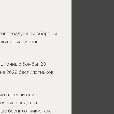
ротивовоздушной обороны
зские авиационные
ационные бомбы, 23
кже 2628 беспилотников
ии нанесли один
точные средства
ные беспилотники. Как