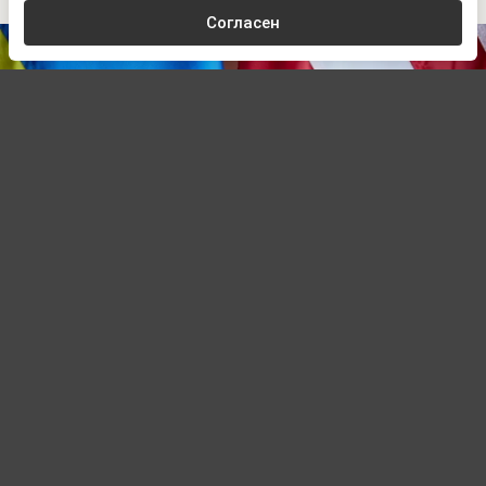
Согласен
www.prеsidеnt.gоv.uа
Автор:
Павел Шишкин,
Редактор
07.08.2026 01:40
Политолог Золотарев: США относятся к
Украине, как к индейцам