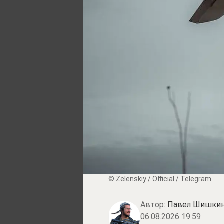
© Zеlеnskiу / Оfficiаl / Telegram
Автор:
Павел Шишки
06.08.2026 19:59