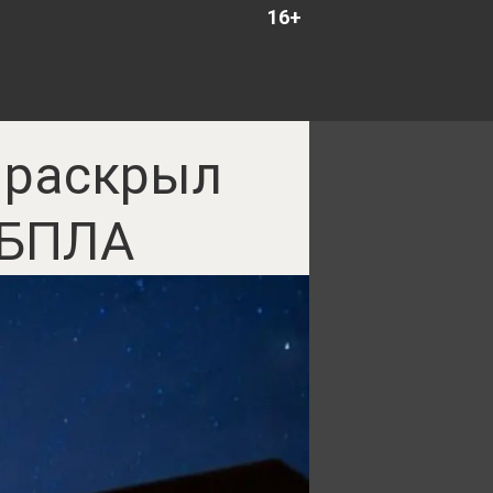
16+
т раскрыл
 БПЛА