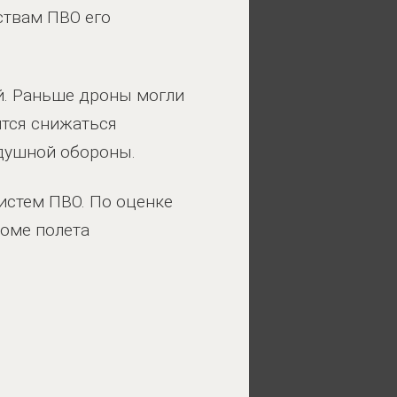
ствам ПВО его
ой. Раньше дроны могли
ится снижаться
здушной обороны.
истем ПВО. По оценке
роме полета