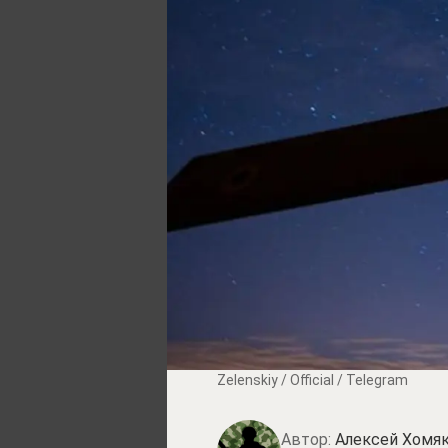
Zеlеnskiу / Оfficiаl / Telegram
Автор:
Алексей Хомя