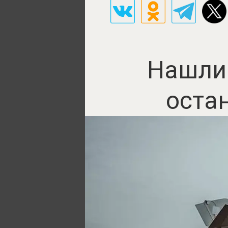
Нашли 
оста