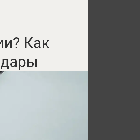
ии? Как
удары