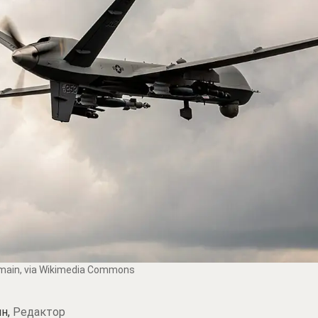
omain, via Wikimedia Commons
н,
Редактор