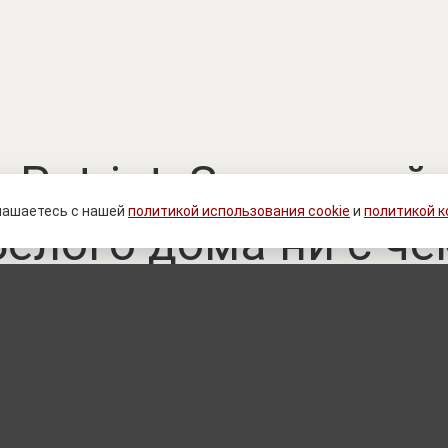
 Patriot. Зеленский 
лашаетесь с нашей
политикой использования cookie
и
политикой 
Белого дома ни с че