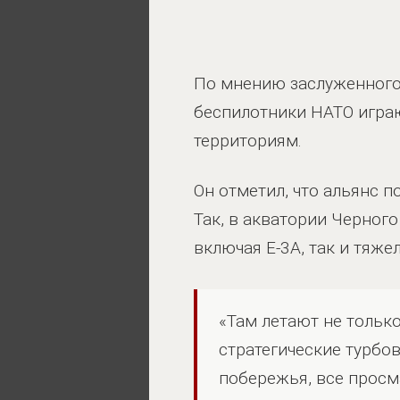
По мнению заслуженного 
беспилотники НАТО игра
территориям.
Он отметил, что альянс 
Так, в акватории Черног
включая E-3A, так и тяж
«Там летают не тольк
стратегические турбо
побережья, все просм