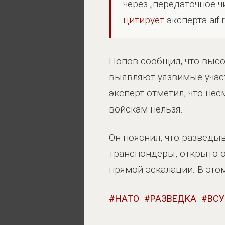
через „передаточное ч
цитирует
эксперта aif.r
Попов сообщил, что высо
выявляют уязвимые участ
эксперт отметил, что не
войскам нельзя.
Он пояснил, что развед
транспондеры, открыто о
прямой эскалации. В это
НАТО
РАЗВЕДКА
ВСУ