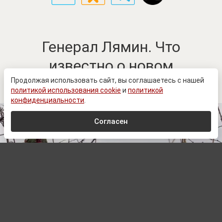
Генерал Лямин. Что
известно о новом
командующем войск БПС
Продолжая использовать сайт, вы соглашаетесь с нашей
политикой использования cookie
и
политикой
конфиденциальности
.
Согласен