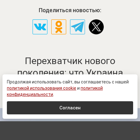
Поделиться новостью:
Перехватчик нового
поколения: что Украина
готовит к середине 2027
Продолжая использовать сайт, вы соглашаетесь с нашей
политикой использования cookie
и
политикой
года
конфиденциальности
.
Согласен