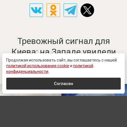
Тревожный сигнал для
Киева: на Западе увидели
открывшееся для России
Продолжая использовать сайт, вы соглашаетесь с нашей
политикой использования cookie
и
политикой
«баллистическое окно»
конфиденциальности
.
Согласен