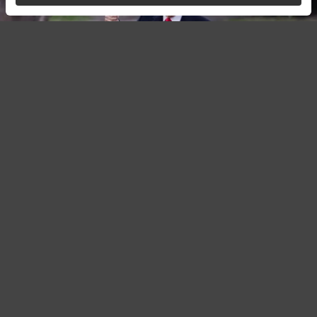
© whitehouse.gov
Автор:
Павел Шишкин,
Редактор
07.08.2026 11:59
Обновлено:
07.08.2026 11:59
Президент США Дональд Трамп снова
заявил о прогрессе в украинском
урегулировании