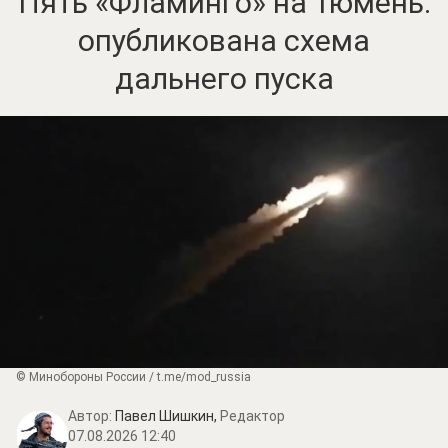
Пять «Фламинго» на Тюмень:
опубликована схема
дальнего пуска
© Минобороны России / t.me/mod_russia
Автор:
Павел Шишкин,
Редактор
07.08.2026 12:40