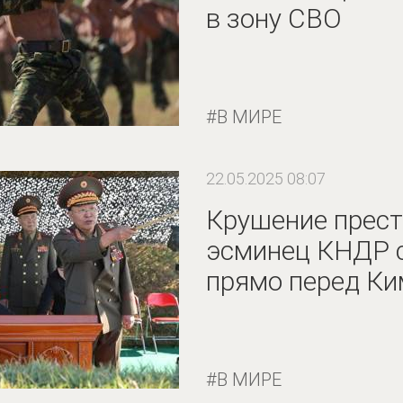
в зону СВО
В МИРЕ
22.05.2025 08:07
Крушение прест
эсминец КНДР с
прямо перед К
В МИРЕ