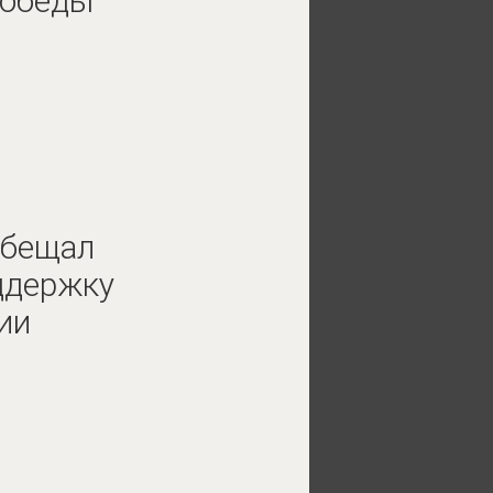
Победы
обещал
ддержку
ии