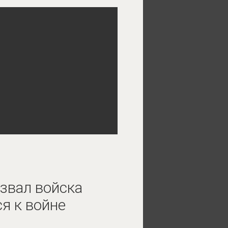
звал войска
я к войне