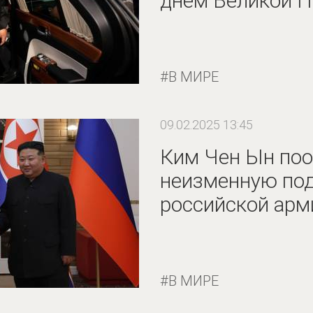
днём Великой 
В МИРЕ
09.02.2025 13:45
Ким Чен Ын по
неизменную по
российской арм
В МИРЕ