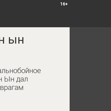
16+
ен ын
альнобойное
н Ын дал
 врагам