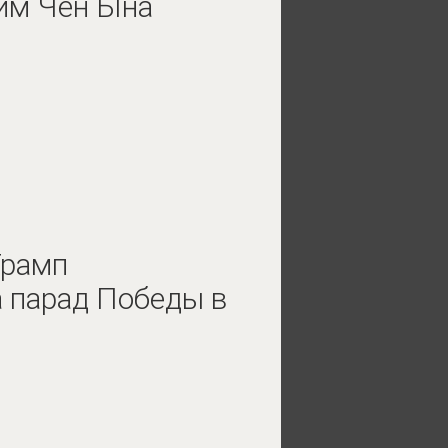
им Чен Ына
Трамп
а парад Победы в