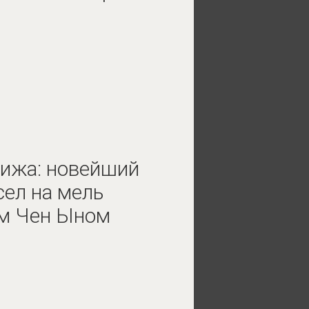
ижа: новейший
ел на мель
им Чен Ыном