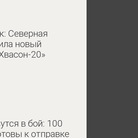
к: Северная
ила новый
«Хвасон-20»
тся в бой: 100
отовы к отправке