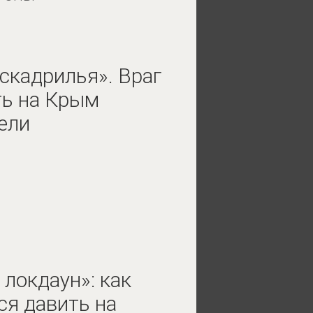
скадрилья». Враг
ть на Крым
ели
локдаун»: как
ся давить на