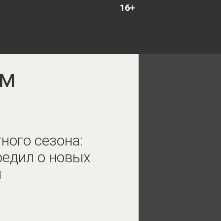
16+
ым
ного сезона:
редил о новых
и