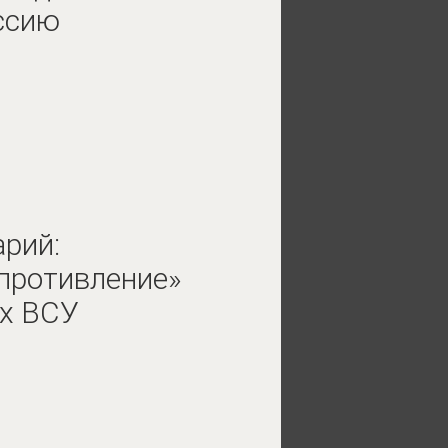
ссию
рий:
противление»
ах ВСУ