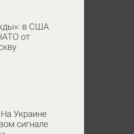
жды»: в США
НАТО от
скву
 На Украине
овом сигнале