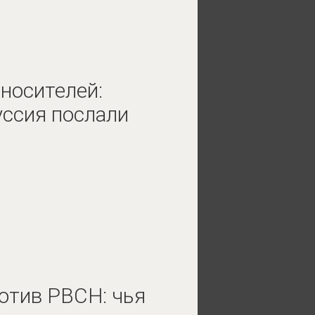
носителей:
уссия послали
ротив РВСН: чья