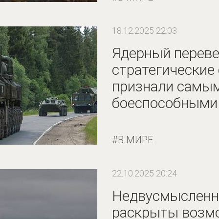
18.12.2025 22:03
Ядерный переве
стратегические
признали самы
боеспособными
В МИРЕ
22.10.2025 20:24
Недвусмысленн
раскрыты возм