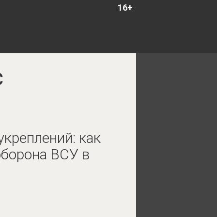
16+
с
укреплений: как
оборона ВСУ в