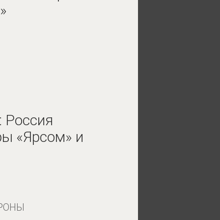
»
: Россия
ры «Ярсом» и
РОНЫ