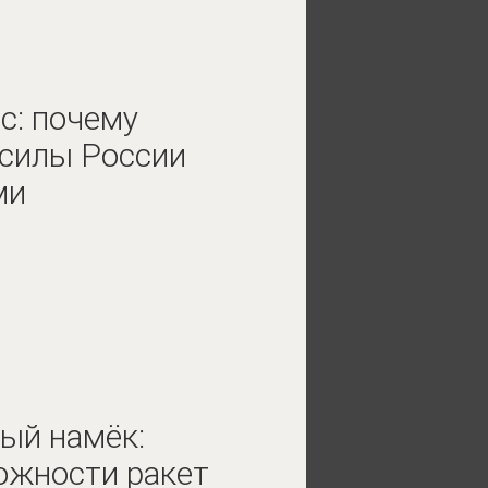
с: почему
 силы России
ми
ый намёк:
ожности ракет