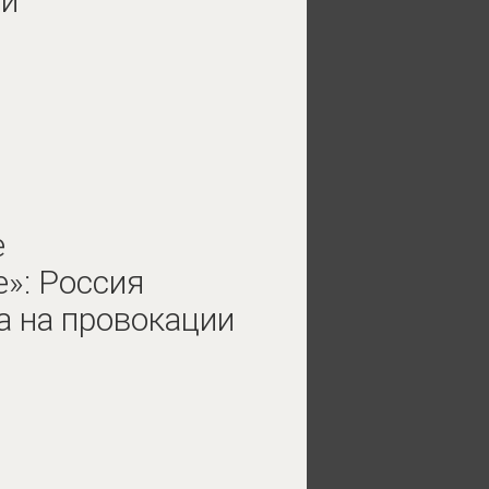
ии
е
»: Россия
а на провокации