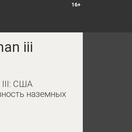
16+
n iii
III: США
вность наземных