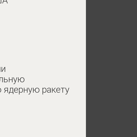
ША
ли
льную
 ядерную ракету