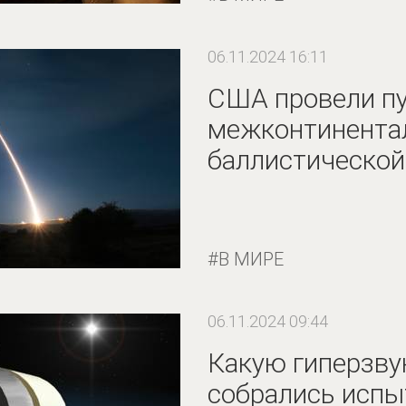
06.11.2024 16:11
США провели п
межконтинента
баллистической
В МИРЕ
06.11.2024 09:44
Какую гиперзву
собрались исп