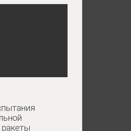
спытания
льной
 ракеты