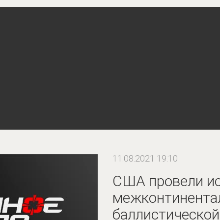
11.08.2021 19:10
США провели и
межконтинента
баллистической