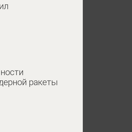
ил
нности
дерной ракеты