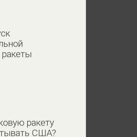
уск
льной
 ракеты
ковую ракету
ытывать США?