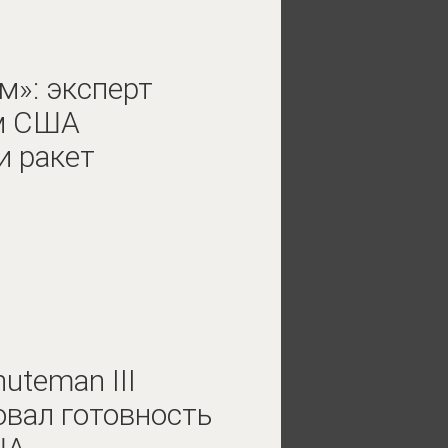
м»: эксперт
ем США
и ракет
uteman III
вал готовность