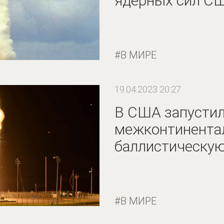
ядерных сил С
В МИРЕ
19.04.2023 20:27
В США запусти
межконтинента
баллистическую
В МИРЕ