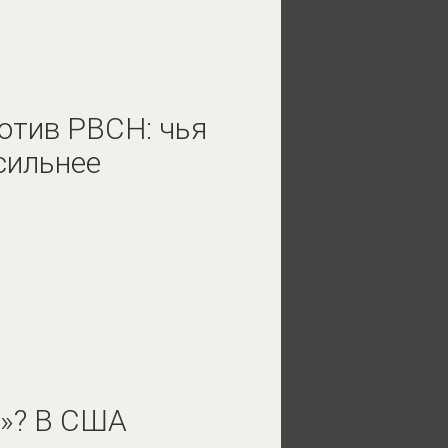
ротив РВСН: чья
сильнее
у»? В США