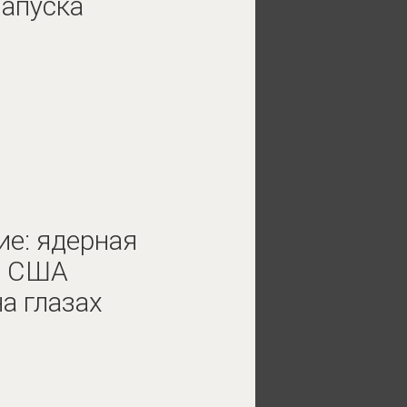
запуска
ие: ядерная
а США
а глазах