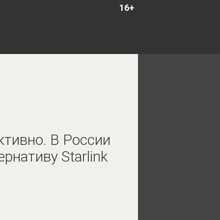
16+
тивно. В России
рнативу Starlink