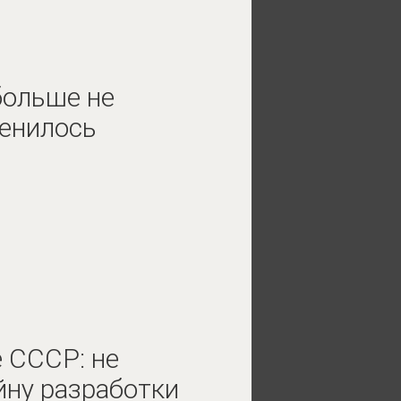
больше не
менилось
 СССР: не
ну разработки