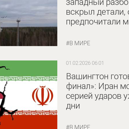
западный разбо
вскрыл детали,
предпочитали м
В МИРЕ
01.02.2026 06:01
Вашингтон гото
финал»: Иран м
серией ударов 
дни
В МИРЕ