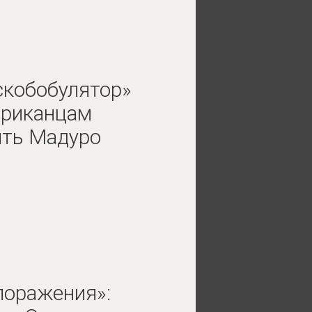
скобобулятор»
ериканцам
ить Мадуро
поражения»: