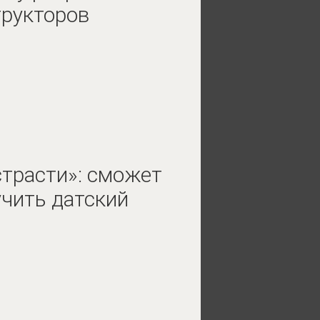
трукторов
страсти»: сможет
учить датский