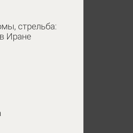
омы, стрельба:
 в Иране
а