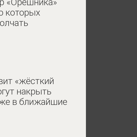
р «Орешника»
 о которых
олчать
вит «жёсткий
огут накрыть
уже в ближайшие