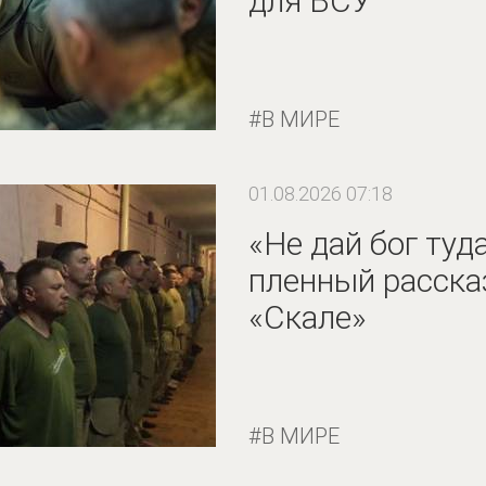
для ВСУ
В МИРЕ
01.08.2026 07:18
«Не дай бог туд
пленный расска
«Скале»
В МИРЕ