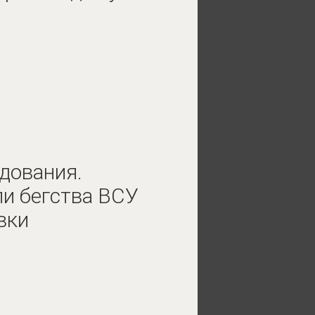
дования.
и бегства ВСУ
вки