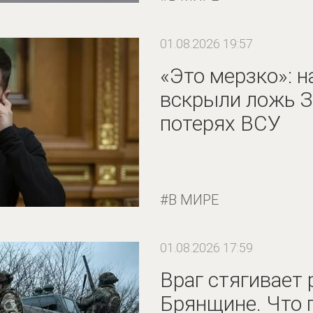
01.08.2026 19:57
«Это мерзко»: н
вскрыли ложь З
потерях ВСУ
В МИРЕ
01.08.2026 17:59
Враг стягивает 
Брянщине. Что 