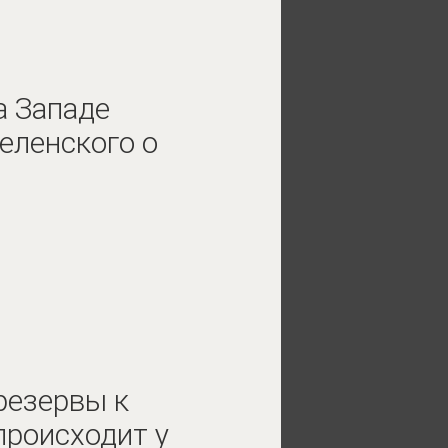
а Западе
еленского о
резервы к
происходит у